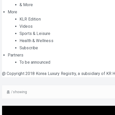
& More
More
KLR Edition
Videos
Sports & Leisure
Health & Wellness
Subscribe
Partners
To be announced
@ Copyright 2018 Korea Luxury Registry, a subsidiary of KR Ho
홈
/
showing