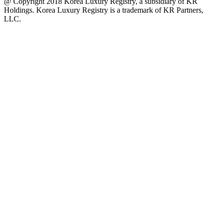
@ Copyright 2018 Korea Luxury Registry, a subsidiary of KR
Holdings. Korea Luxury Registry is a trademark of KR Partners,
LLC.​