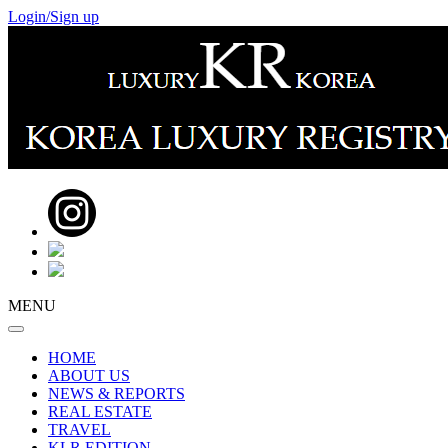
Login/Sign up
MENU
HOME
ABOUT US
NEWS & REPORTS
REAL ESTATE
TRAVEL
KLR EDITION