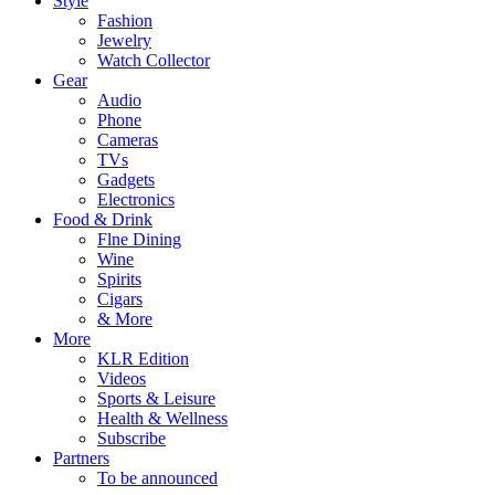
Style
Fashion
Jewelry
Watch Collector
Gear
Audio
Phone
Cameras
TVs
Gadgets
Electronics
Food & Drink
Flne Dining
Wine
Spirits
Cigars
& More
More
KLR Edition
Videos
Sports & Leisure
Health & Wellness
Subscribe
Partners
To be announced