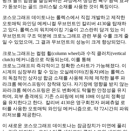
핑크 골드 합금을 결정화하는 과정에서 생성된 특수 광택 효과
가 돋보이는 골드 크리스탈 소재를 사용한 것이 특징이다.
코스모그래프 데이토나는 롤렉스에서 직접 개발하고 제작한
오토매틱 와인딩 메케니컬 무브먼트인 칼리버 4130을 탑재하
고 있다. 롤렉스의 워치메이킹 기술이 고스란히 담겨 있는 이
무브먼트의 구조 덕분에 크로노그래프 관련 부품 수를 크게 줄
일 수 있었으며, 그 결과 무브먼트의 성능이 크게 향상되었다.
크로노그래프는 컬럼 휠(column wheel)과 수직 클러치(vertical
clutch) 메커니즘으로 작동되는데, 이를 통해
크로노그래프의 즉각적이고 정확한 스타트가 가능해졌다. 이
시계의 심장부라 할 수 있는 오실레이터(진동자)에는 롤렉스
의 독점적인 상자성 합금 소재를 사용해 자체 제작한 블루 파
라크롬 헤어스프링이 장착돼 있다. 자기장에 영향을 받지 않는
파라크롬 헤어스프링은 온도 변화에도 탁월한 안정성을 유지
하며, 외부 충격에도 기존 스피링에 비해 10배 이상의 정확성
을 유지한다고 한다. 칼리버 4130은 영구회전자 퍼페츄얼 로
터를 사용한 오토매틱 와인딩 메커니즘으로, 약 72시간의 파워
리저브를 제공한다.
이 새로운 코스모그래프 데이토나는 잠금장치가 미연에 풀리