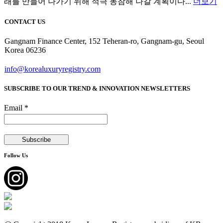
래를 만들어 나가기 위해 적극 동참해 나갈 계획이다...
더보기
CONTACT US
Gangnam Finance Center, 152 Teheran-ro, Gangnam-gu, Seoul
Korea 06236
info@korealuxuryregistry.com
SUBSCRIBE TO OUR TREND & INNOVATION NEWSLETTERS
Email *
Follow Us